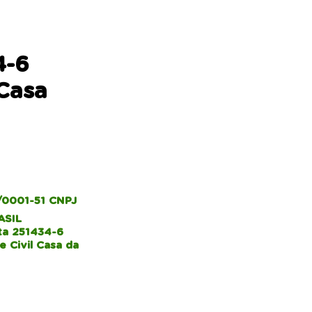
4-6
 Casa
/0001-51 CNPJ
ASIL
ta 251434-6
 Civil Casa da