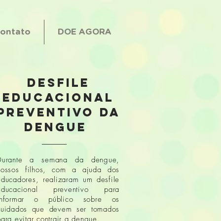
ontato
DOE AGORA
DESFILE
EDUCACIONAL
PREVENTIVO DA
DENGUE
Durante a semana da dengue,
nossos filhos, com a ajuda dos
educadores, realizaram um desfile
educacional preventivo para
informar o público sobre os
cuidados que devem ser tomados
ara evitar contrair a dengue.